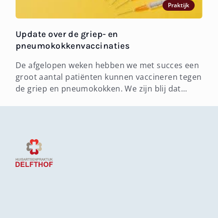
Praktijk
Update over de griep- en
pneumokokkenvaccinaties
De afgelopen weken hebben we met succes een
groot aantal patiënten kunnen vaccineren tegen
de griep en pneumokokken. We zijn blij dat
zoveel mensen gebruik hebben gemaakt van
Footer
deze mogelijkheid om zich extra te beschermen
tegen ziekte. Door de grote belang...