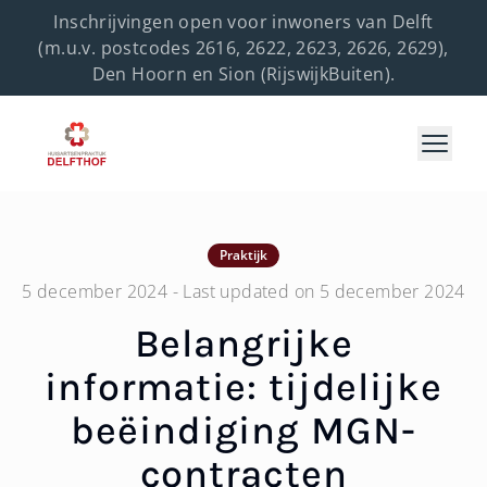
Inschrijvingen open voor inwoners van Delft
(m.u.v. postcodes 2616, 2622, 2623, 2626, 2629),
Den Hoorn en Sion (RijswijkBuiten).
Open 
Praktijk
5 december 2024
- Last updated on
5 december 2024
Belangrijke
informatie: tijdelijke
beëindiging MGN-
contracten